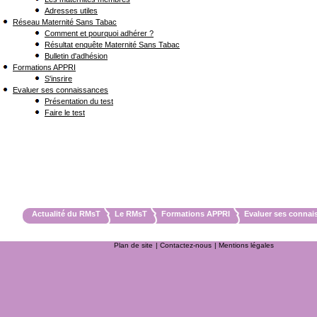
Adresses utiles
Réseau Maternité Sans Tabac
Comment et pourquoi adhérer ?
Résultat enquête Maternité Sans Tabac
Bulletin d'adhésion
Formations APPRI
S'insrire
Evaluer ses connaissances
Présentation du test
Faire le test
Actualité du RMsT
Le RMsT
Formations APPRI
Evaluer ses connai
Plan de site
| Contactez-nous
| Mentions légales