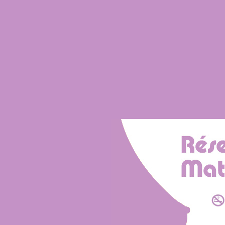
Rése
Taba