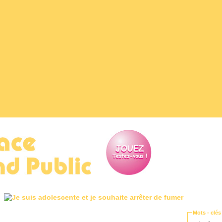
ce Grand
ic
Mots - clés