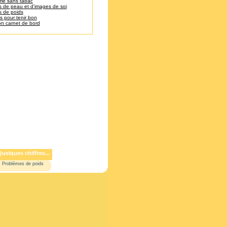
me sans tabac
 de peau et d'images de soi
 de poids
cs pour tenir bon
on carnet de bord
Quelques chiffres...
Problèmes de poids