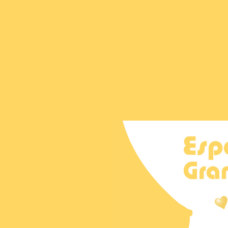
Espa
Publ